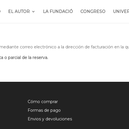
O
EL AUTOR
LA FUNDACIÓ
CONGRESO
UNIVE
rá mediante correo electrónico a la dirección de facturación en l
 o parcial de la reserva.
Cómo comprar
Formas de pago
Envios y devoluciones