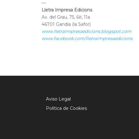
—
Lletra Impresa Edicions
Av. del Grau, 75, 6è, 11a
46701 Gandia (la Safor)
www.lletraimpresaedicions.blogspot.com
www.facebook.com/lletraimpresaedicions
Aviso Legal
Política de Cookies