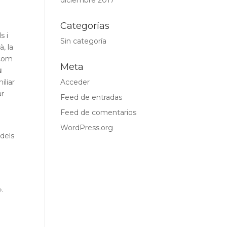
diciembre 2017
Categorías
s i
Sin categoría
, la
 com
Meta
u
iliar
Acceder
ar
Feed de entradas
m
Feed de comentarios
WordPress.org
 dels
n
».