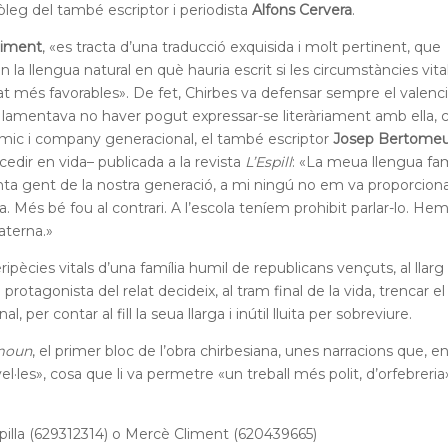
leg del també escriptor i periodista
Alfons Cervera
.
liment
, «es tracta d’una traducció exquisida i molt pertinent, que
n la llengua natural en què hauria escrit si les circumstàncies vital
at més favorables». De fet, Chirbes va defensar sempre el valencià
i es lamentava no haver pogut expressar-se literàriament amb ella,
amic i company generacional, el també escriptor
Josep Bertome
cedir en vida– publicada a la revista
L’Espill
: «La meua llengua fam
tanta gent de la nostra generació, a mi ningú no em va proporcion
ia. Més bé fou al contrari. A l’escola teníem prohibit parlar-lo. He
aterna.»
ipècies vitals d’una família humil de republicans vençuts, al llarg
a protagonista del relat decideix, al tram final de la vida, trencar el
, per contar al fill la seua llarga i inútil lluita per sobreviure.
moun
, el primer bloc de l’obra chirbesiana, unes narracions que, e
l·les», cosa que li va permetre «un treball més polit, d’orfebreria
pilla (629312314) o Mercè Climent (620439665)