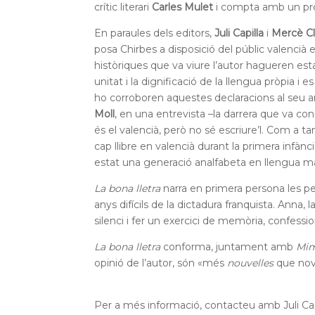
crític literari
Carles Mulet
i compta amb un prò
En paraules dels editors,
Juli Capilla
i
Mercè C
posa Chirbes a disposició del públic valencià e
històriques que va viure l’autor hagueren est
unitat i la dignificació de la llengua pròpia 
ho corroboren aquestes declaracions al seu 
Moll
, en una entrevista –la darrera que va con
és el valencià, però no sé escriure’l. Com a 
cap llibre en valencià durant la primera infànc
estat una generació analfabeta en llengua m
La bona lletra
narra en primera persona les per
anys difícils de la dictadura franquista. Anna, l
silenci i fer un exercici de memòria, confessional
La bona lletra
conforma, juntament amb
Mi
opinió de l’autor, són «més
nouvelles
que nove
Per a més informació, contacteu amb Juli Ca