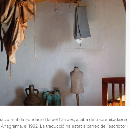
boració amb la Fundació Rafael Chirbes, acaba de traure
«La bona
 Anagrama, el 1992. La traducció ha estat a càrrec de l’escriptor i