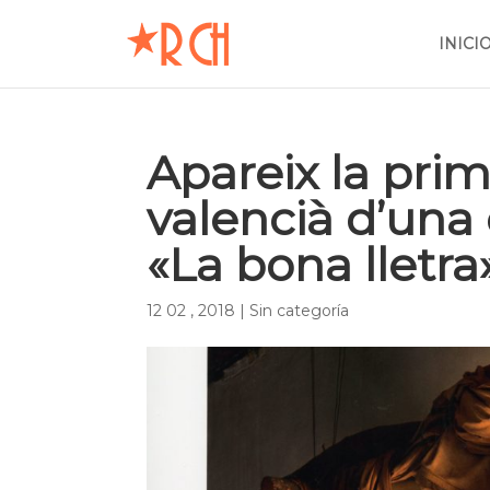
INICI
Apareix la prim
valencià d’una 
«La bona lletra
12 02 , 2018
|
Sin categoría